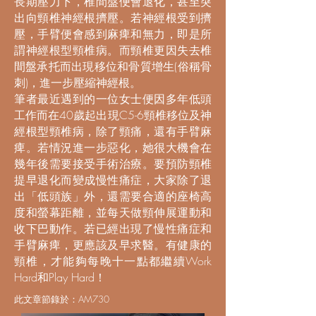
長期壓力下，椎間盤便會退化，甚至突
出向頸椎神經根擠壓。若神經根受到擠
壓，手臂便會感到麻痺和無力，即是所
謂神經根型頸椎病。而頸椎更因失去椎
間盤承托而出現移位和骨質增生(俗稱骨
刺)，進一步壓縮神經根。
筆者最近遇到的一位女士便因多年低頭
工作而在40歲起出現C5-6頸椎移位及神
經根型頸椎病，除了頸痛，還有手臂麻
痺。若情況進一步惡化，她很大機會在
幾年後需要接受手術治療。要預防頸椎
提早退化而變成慢性痛症，大家除了退
出「低頭族」外，還需要合適的座椅高
度和螢幕距離，並每天做頸伸展運動和
收下巴動作。若已經出現了慢性痛症和
手臂麻痺，更應該及早求醫。有健康的
頸椎，才能夠每晚十一點都繼續Work
Hard和Play Hard！
此文章節錄於：AM730